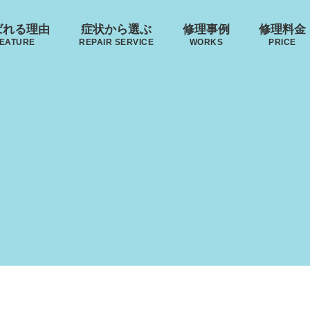
ばれる理由
症状から選ぶ
修理事例
修理料金
EATURE
REPAIR SERVICE
WORKS
PRICE
･ヴィトン
リモワ
トゥミ
ゼロハ
ボディーの
来店修理の流れ
ハンドルの
破損
S VUITTON
RIMOWA
TUMI
ZERO H
凹み･割れ等
故障
ローロー
無印良品
イノベーター
レジェ
AWROW
MUJI
INNOVATOR
LEAGE