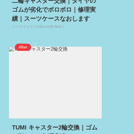
二輪キャスター交換｜タイヤの
ゴムが劣化でボロボロ｜修理実
績｜スーツケースなおします
ノースフェイス( the-north-face )
TUMI キャスター2輪交換｜ゴム