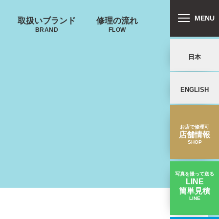
MENU
取扱いブランド
修理の流れ
BRAND
FLOW
日本
ENGLISH
リバートン
プロテカ
鍵･ファスナーの
郵送修理の流れ
キャスター・タ
ALLIBURTON
PROTECA
故障
イヤ
を交換したい
お店で修理可
店舗情報
SHOP
写真を撮って送る
LINE
簡単見積
ンドウォーカ
ノースフェイス
LINE
タイヤが剝がれた｜ゼロハリバートンスーツケース修理実績
ー
THE NORTH FACE
ND WALKER