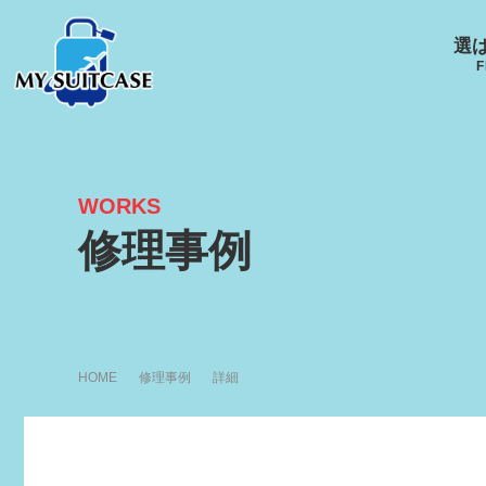
選
F
WORKS
サムソナイト
グローブ･トロッター
ルイ
修理事例
キャスター
Samsonite
GLOBE-TROTTER
LOUI
HOME
修理事例
詳細
アメリカンツーリスタ
エース
ー
ACE
R
AMERICANTOURISTER