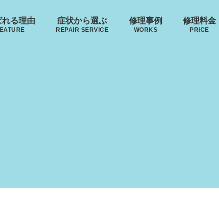
ばれる理由
症状から選ぶ
修理事例
修理料金
EATURE
REPAIR SERVICE
WORKS
PRICE
･ヴィトン
リモワ
トゥミ
ゼロハ
ボディーの
来店修理の流れ
ハンドルの
破損
S VUITTON
RIMOWA
TUMI
ZERO H
凹み･割れ等
故障
ローロー
無印良品
イノベーター
レジェ
AWROW
MUJI
INNOVATOR
LEAGE