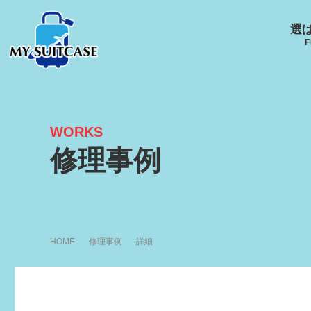
選
F
WORKS
サムソナイト
グローブ･トロッター
ルイ
修理事例
キャスター
Samsonite
GLOBE-TROTTER
LOUI
エース
ACE
HOME
修理事例
詳細
アメリカンツーリスタ
ー
R
AMERICANTOURISTER