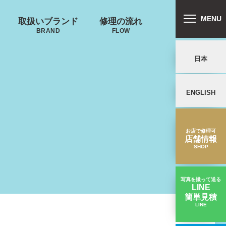
MENU
取扱いブランド
修理の流れ
BRAND
FLOW
日本
郵送修理の流れ
ENGLISH
リバートン
プロテカ
鍵･ファスナーの
キャスター・タ
ALLIBURTON
PROTECA
故障
イヤ
を交換したい
お店で修理可
店舗情報
SHOP
写真を撮って送る
LINE
簡単見積
ンドウォーカ
ノースフェイス
LINE
【キャスター交換】タイヤの経年劣化｜TUMIスーツケース修理実績
ー
THE NORTH FACE
ND WALKER