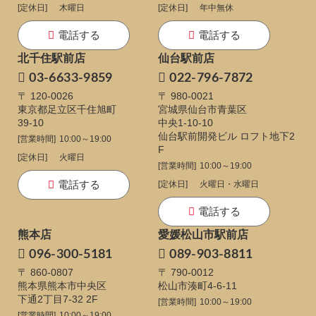
[定休日]
木曜日
[定休日]
年中無休
電話する
電話する
北千住駅前店
仙台駅前店
03-6633-9859
022-796-7872
〒 120-0026
〒 980-0021
東京都足立区千住旭町
宮城県仙台市青葉区
39-10
中央1-10-10
仙台駅前開発ビル ロフト地下2
[営業時間]
10:00～19:00
F
[定休日]
火曜日
[営業時間]
10:00～19:00
電話する
[定休日]
火曜日・水曜日
電話する
熊本店
愛媛松山市駅前店
096-300-5181
089-903-8811
〒 860-0807
〒 790-0012
熊本県熊本市中央区
松山市湊町4-6-11
下通
2丁目7-32 2F
[営業時間]
10:00～19:00
[営業時間]
10:00～19:00