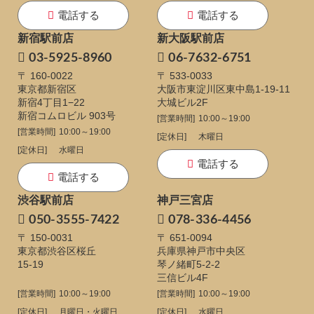
電話する
電話する
新宿駅前店
新大阪駅前店
03-5925-8960
06-7632-6751
〒 160-0022
〒 533-0033
東京都新宿区
大阪市東淀川区東中島1-19-11
新宿4丁目1−22
大城ビル2F
新宿コムロビル 903号
[営業時間]
10:00～19:00
[営業時間]
10:00～19:00
[定休日]
木曜日
[定休日]
水曜日
電話する
電話する
渋谷駅前店
神戸三宮店
050-3555-7422
078-336-4456
〒 150-0031
〒 651-0094
東京都渋谷区桜丘
兵庫県神戸市中央区
15-19
琴ノ緒町5-2-2
三信ビル4F
[営業時間]
10:00～19:00
[営業時間]
10:00～19:00
[定休日]
月曜日・火曜日
[定休日]
水曜日