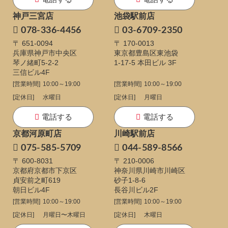
神戸三宮店
池袋駅前店
078-336-4456
03-6709-2350
〒 651-0094
〒 170-0013
兵庫県神戸市中央区
東京都豊島区東池袋
琴ノ緒町5-2-2
1-17-5
本田ビル 3F
三信ビル4F
[営業時間]
10:00～19:00
[営業時間]
10:00～19:00
[定休日]
水曜日
[定休日]
月曜日
電話する
電話する
京都河原町店
川崎駅前店
075-585-5709
044-589-8566
〒 600-8031
〒 210-0006
京都府京都市下京区
神奈川県川崎市川崎区
貞安前之町619
砂子1-8-6
朝日ビル4F
長谷川ビル2F
[営業時間]
10:00～19:00
[営業時間]
10:00～19:00
[定休日]
月曜日〜木曜日
[定休日]
木曜日