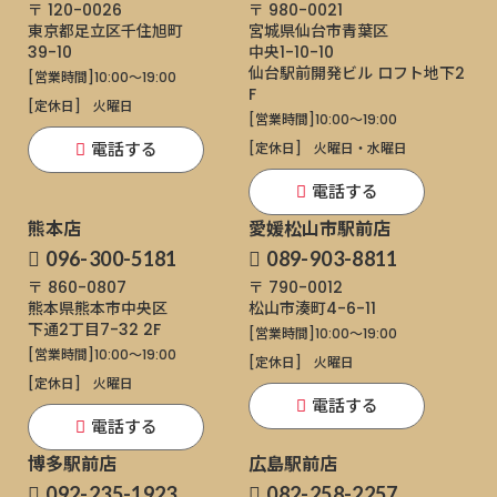
〒 120-0026
〒 980-0021
東京都足立区千住旭町
宮城県仙台市青葉区
39-10
中央1-10-10
仙台駅前開発ビル ロフト地下2
[営業時間]
10:00～19:00
F
[定休日]
火曜日
[営業時間]
10:00～19:00
電話する
[定休日]
火曜日・水曜日
電話する
熊本店
愛媛松山市駅前店
096-300-5181
089-903-8811
〒 860-0807
〒 790-0012
熊本県熊本市中央区
松山市湊町4-6-11
下通
2丁目7-32 2F
[営業時間]
10:00～19:00
[営業時間]
10:00～19:00
[定休日]
火曜日
[定休日]
火曜日
電話する
電話する
博多駅前店
広島駅前店
092-235-1923
082-258-2257