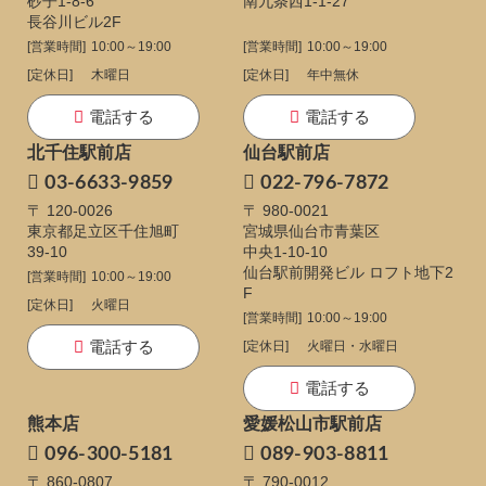
砂子1-8-6
南九条西1-1-27
長谷川ビル2F
[営業時間]
10:00～19:00
[営業時間]
10:00～19:00
[定休日]
木曜日
[定休日]
年中無休
電話する
電話する
北千住駅前店
仙台駅前店
03-6633-9859
022-796-7872
〒 120-0026
〒 980-0021
東京都足立区千住旭町
宮城県仙台市青葉区
39-10
中央1-10-10
仙台駅前開発ビル ロフト地下2
[営業時間]
10:00～19:00
F
[定休日]
火曜日
[営業時間]
10:00～19:00
電話する
[定休日]
火曜日・水曜日
電話する
熊本店
愛媛松山市駅前店
096-300-5181
089-903-8811
〒 860-0807
〒 790-0012