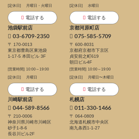
[定休日]
月曜日・火曜日
[定休日]
水曜日
電話する
電話する
池袋駅前店
京都河原町店
03-6709-2350
075-585-5709
〒 170-0013
〒 600-8031
東京都豊島区東池袋
京都府京都市下京区
1-17-5
本田ビル 3F
貞安前之町619
朝日ビル4F
[営業時間]
10:00～19:00
[営業時間]
10:00～19:00
[定休日]
月曜日
[定休日]
月曜日〜木曜日
電話する
電話する
川崎駅前店
札幌店
044-589-8566
011-330-1466
〒 210-0006
〒 064-0809
神奈川県川崎市川崎区
北海道札幌市中央区
砂子1-8-6
南九条西1-1-27
長谷川ビル2F