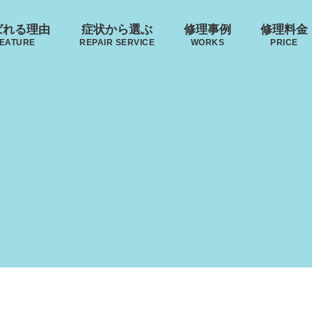
ばれる理由
症状から選ぶ
修理事例
修理料金
EATURE
REPAIR SERVICE
WORKS
PRICE
･ヴィトン
S VUITTON
リモワ
トゥミ
ゼロハ
ボディーの
来店修理の流れ
ハンドルの
破損
RIMOWA
TUMI
ZERO H
凹み･割れ等
故障
ローロー
無印良品
イノベーター
レジェ
AWROW
MUJI
INNOVATOR
LEAGE