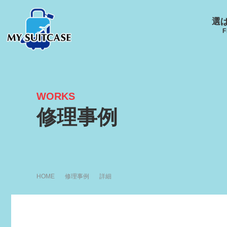
選
F
ルイ
LOUI
WORKS
サムソナイト
グローブ･トロッター
修理事例
キャスター
Samsonite
GLOBE-TROTTER
エース
ACE
HOME
修理事例
詳細
アメリカンツーリスタ
ー
R
AMERICANTOURISTER