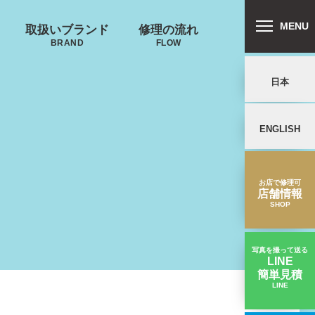
MENU
取扱いブランド
修理の流れ
BRAND
FLOW
日本
ENGLISH
リバートン
プロテカ
鍵･ファスナーの
郵送修理の流れ
キャスター・タ
ALLIBURTON
PROTECA
故障
イヤ
を交換したい
お店で修理可
店舗情報
SHOP
写真を撮って送る
LINE
簡単見積
ンドウォーカ
ノースフェイス
LINE
タイヤの周りのゴムが剝がれた｜adidasスーツケース修理実績
ー
THE NORTH FACE
ND WALKER