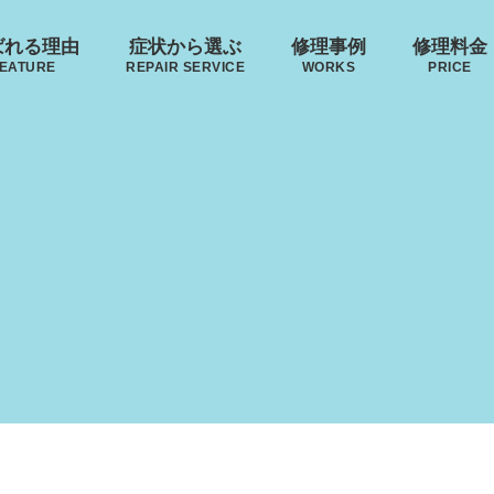
ばれる理由
症状から選ぶ
修理事例
修理料金
EATURE
REPAIR SERVICE
WORKS
PRICE
･ヴィトン
リモワ
トゥミ
ゼロハ
ボディーの
来店修理の流れ
ハンドルの
破損
S VUITTON
RIMOWA
TUMI
ZERO H
凹み･割れ等
故障
ローロー
無印良品
イノベーター
レジェ
AWROW
MUJI
INNOVATOR
LEAGE