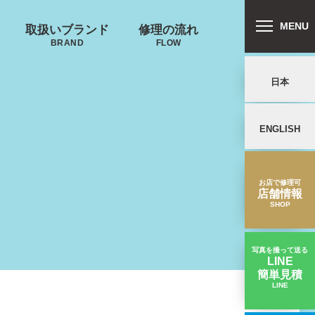
MENU
取扱いブランド
修理の流れ
BRAND
FLOW
日本
ENGLISH
リバートン
プロテカ
鍵･ファスナーの
郵送修理の流れ
キャスター・タ
ALLIBURTON
PROTECA
故障
イヤ
を交換したい
お店で修理可
店舗情報
SHOP
写真を撮って送る
LINE
簡単見積
ンドウォーカ
ノースフェイス
LINE
タイヤの経年劣化｜NEO KEEPR（ネオキーパー）スーツケース修理実績
ー
THE NORTH FACE
ND WALKER