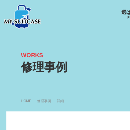
選
F
WORKS
サムソナイト
グローブ･トロッター
ルイ
修理事例
キャスター
Samsonite
GLOBE-TROTTER
LOUI
HOME
修理事例
詳細
アメリカンツーリスタ
エース
ー
ACE
R
AMERICANTOURISTER