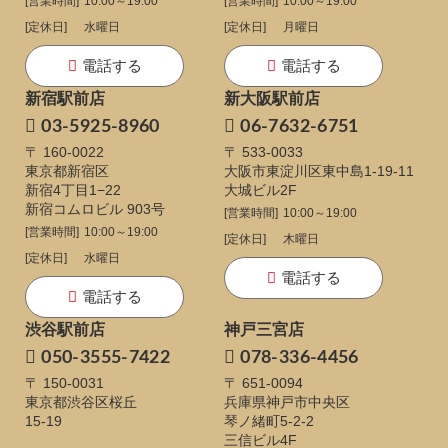
[営業時間]
10:00～19:00
[営業時間]
10:00～19:00
[定休日]
水曜日
[定休日]
月曜日
電話する
電話する
新宿駅前店
新大阪駅前店
03-5925-8960
06-7632-6751
〒 160-0022
〒 533-0033
東京都新宿区
大阪市東淀川区東中島1-19-11
新宿4丁目1−22
大城ビル2F
新宿コムロビル 903号
[営業時間]
10:00～19:00
[営業時間]
10:00～19:00
[定休日]
木曜日
[定休日]
水曜日
電話する
電話する
渋谷駅前店
神戸三宮店
050-3555-7422
078-336-4456
〒 150-0031
〒 651-0094
東京都渋谷区桜丘
兵庫県神戸市中央区
15-19
琴ノ緒町5-2-2
三信ビル4F