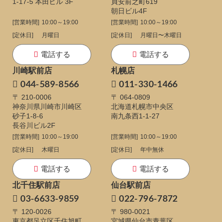
1-17-5
本田ビル 3F
貞安前之町619
朝日ビル4F
[営業時間]
10:00～19:00
[営業時間]
10:00～19:00
[定休日]
月曜日
[定休日]
月曜日〜木曜日
電話する
電話する
川崎駅前店
札幌店
044-589-8566
011-330-1466
〒 210-0006
〒 064-0809
神奈川県川崎市川崎区
北海道札幌市中央区
砂子1-8-6
南九条西1-1-27
長谷川ビル2F
[営業時間]
10:00～19:00
[営業時間]
10:00～19:00
[定休日]
木曜日
[定休日]
年中無休
電話する
電話する
北千住駅前店
仙台駅前店
03-6633-9859
022-796-7872
〒 120-0026
〒 980-0021
東京都足立区千住旭町
宮城県仙台市青葉区