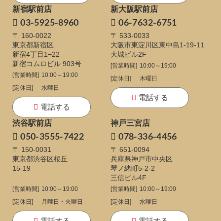
新宿駅前店
新大阪駅前店
03-5925-8960
06-7632-6751
〒 160-0022
〒 533-0033
東京都新宿区
大阪市東淀川区東中島1-19-11
新宿4丁目1−22
大城ビル2F
新宿コムロビル 903号
[営業時間]
10:00～19:00
[営業時間]
10:00～19:00
[定休日]
木曜日
[定休日]
水曜日
電話する
電話する
渋谷駅前店
神戸三宮店
050-3555-7422
078-336-4456
〒 150-0031
〒 651-0094
東京都渋谷区桜丘
兵庫県神戸市中央区
15-19
琴ノ緒町5-2-2
三信ビル4F
[営業時間]
10:00～19:00
[営業時間]
10:00～19:00
[定休日]
月曜日・火曜日
[定休日]
水曜日
電話する
電話する