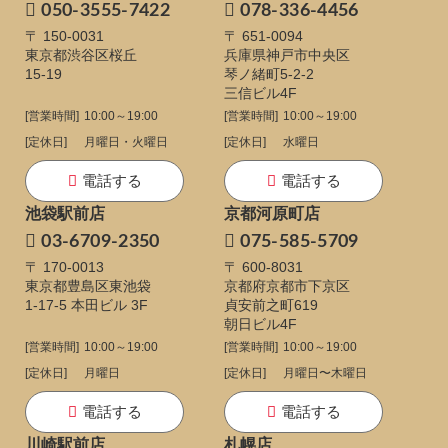
050-3555-7422
078-336-4456
〒 150-0031
〒 651-0094
東京都渋谷区桜丘
兵庫県神戸市中央区
15-19
琴ノ緒町5-2-2
三信ビル4F
[営業時間]
10:00～19:00
[営業時間]
10:00～19:00
[定休日]
月曜日・火曜日
[定休日]
水曜日
電話する
電話する
池袋駅前店
京都河原町店
03-6709-2350
075-585-5709
〒 170-0013
〒 600-8031
東京都豊島区東池袋
京都府京都市下京区
1-17-5
本田ビル 3F
貞安前之町619
朝日ビル4F
[営業時間]
10:00～19:00
[営業時間]
10:00～19:00
[定休日]
月曜日
[定休日]
月曜日〜木曜日
電話する
電話する
川崎駅前店
札幌店