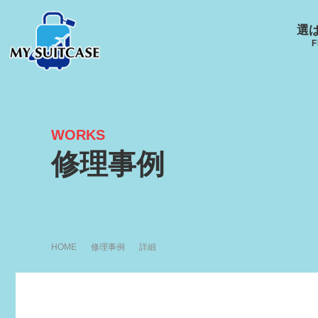
選
F
WORKS
サムソナイト
グローブ･トロッター
ルイ
修理事例
キャスター
Samsonite
GLOBE-TROTTER
LOUI
HOME
修理事例
詳細
アメリカンツーリスタ
エース
ー
ACE
R
AMERICANTOURISTER