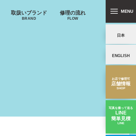
MENU
取扱いブランド
修理の流れ
BRAND
FLOW
日本
ENGLISH
リバートン
プロテカ
鍵･ファスナーの
郵送修理の流れ
キャスター・タ
ALLIBURTON
PROTECA
故障
イヤ
を交換したい
お店で修理可
店舗情報
SHOP
ンドウォーカ
ー
ND WALKER
写真を撮って送る
LINE
簡単見積
ノースフェイス
LINE
【キャスター交換】劣化でゴムが崩れかけている｜Novelスーツケース修理実績
THE NORTH FACE