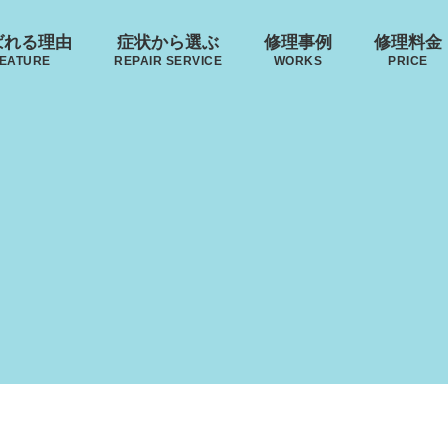
ばれる理由
症状から選ぶ
修理事例
修理料金
EATURE
REPAIR SERVICE
WORKS
PRICE
来店修理の流れ
･ヴィトン
リモワ
トゥミ
ゼロハ
ボディーの
ハンドルの
破損
S VUITTON
RIMOWA
TUMI
ZERO H
凹み･割れ等
故障
レジェ
LEAGE
ローロー
無印良品
イノベーター
AWROW
MUJI
INNOVATOR