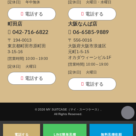
[定休日]
年中無休
[定休日]
火曜日・水曜日
電話する
電話する
町田店
大阪なんば店
042-716-6822
06-6585-9889
〒 194-0013
〒 556-0016
東京都町田市原町田
大阪府大阪市浪速区
3-15-16
元町1-5-15
オカダウィーンビル1F
[営業時間]
10:00～19:00
[営業時間]
10:00～19:00
[定休日]
火曜日
[定休日]
火曜日
電話する
電話する
© 2026 MY SUITCASE（マイ・スーツケース）,
All Rights Reserved.
電話する
LINE
簡単見積
無料
見積依頼