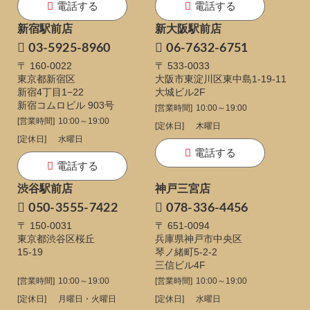
電話する
電話する
新宿駅前店
新大阪駅前店
03-5925-8960
06-7632-6751
〒 160-0022
〒 533-0033
東京都新宿区
大阪市東淀川区東中島1-19-11
新宿4丁目1−22
大城ビル2F
新宿コムロビル 903号
[営業時間]
10:00～19:00
[営業時間]
10:00～19:00
[定休日]
木曜日
[定休日]
水曜日
電話する
電話する
渋谷駅前店
神戸三宮店
050-3555-7422
078-336-4456
〒 150-0031
〒 651-0094
東京都渋谷区桜丘
兵庫県神戸市中央区
15-19
琴ノ緒町5-2-2
三信ビル4F
[営業時間]
10:00～19:00
[営業時間]
10:00～19:00
[定休日]
月曜日・火曜日
[定休日]
水曜日