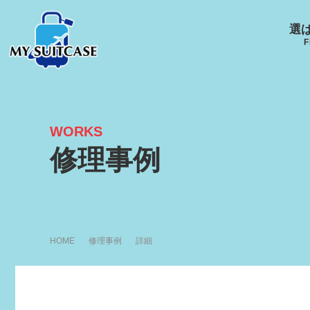
選
F
WORKS
サムソナイト
グローブ･トロッター
ルイ
修理事例
キャスター
Samsonite
GLOBE-TROTTER
LOUI
HOME
修理事例
詳細
アメリカンツーリスタ
エース
ー
ACE
R
AMERICANTOURISTER