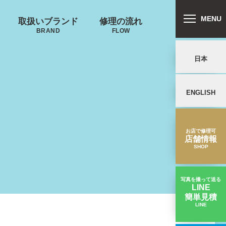
MENU
取扱いブランド
修理の流れ
BRAND
FLOW
日本
ENGLISH
リバートン
プロテカ
鍵･ファスナーの
郵送修理の流れ
キャスター・タ
ALLIBURTON
PROTECA
故障
イヤ
を交換したい
お店で修理可
店舗情報
SHOP
写真を撮って送る
LINE
簡単見積
ンドウォーカ
ノースフェイス
LINE
【キャスター交換】キャスター消耗｜PLUS ONEスーツケース修理実績
ー
THE NORTH FACE
ND WALKER