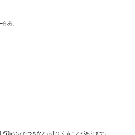
ー部分。
」
」
走行時のがたつきなどが出てくることがあります。