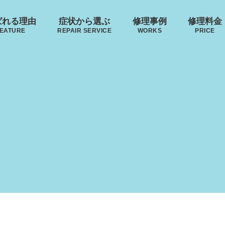
ばれる理由
症状から選ぶ
修理事例
修理料金
EATURE
REPAIR SERVICE
WORKS
PRICE
･ヴィトン
リモワ
トゥミ
ゼロハ
ボディーの
来店修理の流れ
ハンドルの
破損
S VUITTON
RIMOWA
TUMI
ZERO H
凹み･割れ等
故障
ローロー
無印良品
イノベーター
レジェ
AWROW
MUJI
INNOVATOR
LEAGE