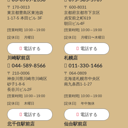
03-6709-2350
075-585-5709
〒 170-0013
〒 600-8031
東京都豊島区東池袋
京都府京都市下京区
1-17-5
本田ビル 3F
貞安前之町619
朝日ビル4F
[営業時間]
10:00～19:00
[営業時間]
10:00～19:00
[定休日]
月曜日
[定休日]
月曜日〜木曜日
電話する
電話する
川崎駅前店
札幌店
044-589-8566
011-330-1466
〒 210-0006
〒 064-0809
神奈川県川崎市川崎区
北海道札幌市中央区
砂子1-8-6
南九条西1-1-27
長谷川ビル2F
[営業時間]
10:00～19:00
[営業時間]
10:00～19:00
[定休日]
木曜日
[定休日]
年中無休
電話する
電話する
北千住駅前店
仙台駅前店