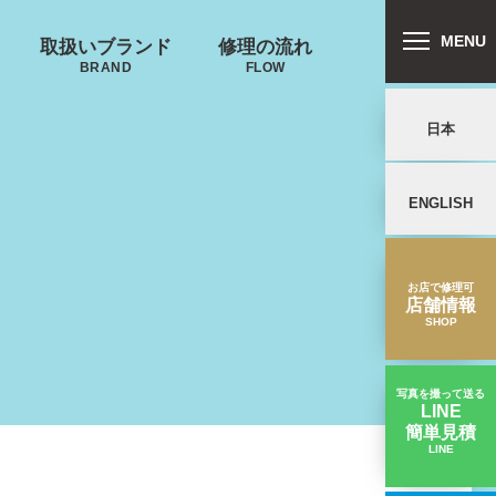
MENU
取扱いブランド
修理の流れ
BRAND
FLOW
日本
ENGLISH
リバートン
プロテカ
鍵･ファスナーの
キャスター・タ
ALLIBURTON
PROTECA
故障
イヤ
を交換したい
お店で修理可
店舗情報
SHOP
写真を撮って送る
LINE
簡単見積
ンドウォーカ
ノースフェイス
LINE
周りのゴムが取れた｜ゼロハリバートンスーツケース修理実績
ー
THE NORTH FACE
ND WALKER