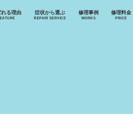
ばれる理由
症状から選ぶ
修理事例
修理料金
EATURE
REPAIR SERVICE
WORKS
PRICE
来店修理の流れ
･ヴィトン
リモワ
トゥミ
ゼロハ
ボディーの
ハンドルの
郵送修理の流れ
破損
S VUITTON
RIMOWA
TUMI
ZERO H
凹み･割れ等
故障
ローロー
無印良品
イノベーター
レジェ
AWROW
MUJI
INNOVATOR
LEAGE