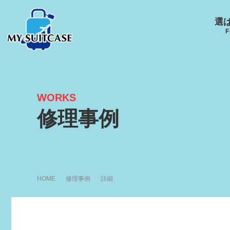
選
F
WORKS
サムソナイト
グローブ･トロッター
ルイ
修理事例
キャスター
Samsonite
GLOBE-TROTTER
LOUI
HOME
修理事例
詳細
アメリカンツーリスタ
エース
ー
ACE
R
AMERICANTOURISTER