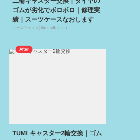
二輪キャスター交換｜タイヤの
ゴムが劣化でボロボロ｜修理実
績｜スーツケースなおします
ノースフェイス( the-north-face )
TUMI キャスター2輪交換｜ゴム