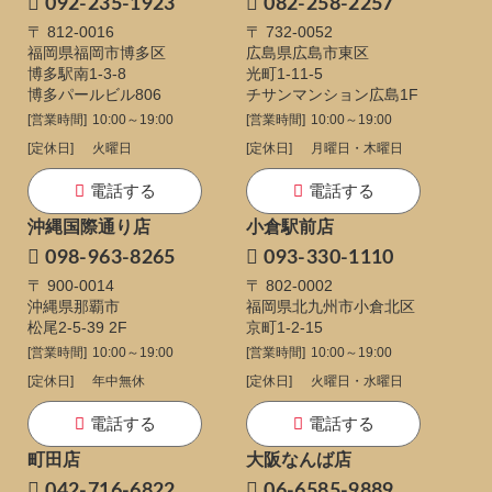
092-235-1923
082-258-2257
〒 812-0016
〒 732-0052
福岡県福岡市博多区
広島県広島市東区
博多駅南1-3-8
光町1-11-5
博多パールビル806
チサンマンション広島1F
[営業時間]
10:00～19:00
[営業時間]
10:00～19:00
[定休日]
火曜日
[定休日]
月曜日・木曜日
電話する
電話する
沖縄国際通り店
小倉駅前店
098-963-8265
093-330-1110
〒 900-0014
〒 802-0002
沖縄県那覇市
福岡県北九州市小倉北区
松尾2-5-39 2F
京町1-2-15
[営業時間]
10:00～19:00
[営業時間]
10:00～19:00
[定休日]
年中無休
[定休日]
火曜日・水曜日
電話する
電話する
町田店
大阪なんば店
042-716-6822
06-6585-9889