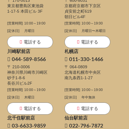
〒 170-0013
〒 600-8031
東京都豊島区東池袋
京都府京都市下京区
1-17-5
本田ビル 3F
貞安前之町619
朝日ビル4F
[営業時間]
10:00～19:00
[営業時間]
10:00～19:00
[定休日]
月曜日
[定休日]
月曜日〜木曜日
電話する
電話する
川崎駅前店
札幌店
044-589-8566
011-330-1466
〒 210-0006
〒 064-0809
神奈川県川崎市川崎区
北海道札幌市中央区
砂子1-8-6
南九条西1-1-27
長谷川ビル2F
[営業時間]
10:00～19:00
[営業時間]
10:00～19:00
[定休日]
木曜日
[定休日]
年中無休
電話する
電話する
北千住駅前店
仙台駅前店
03-6633-9859
022-796-7872