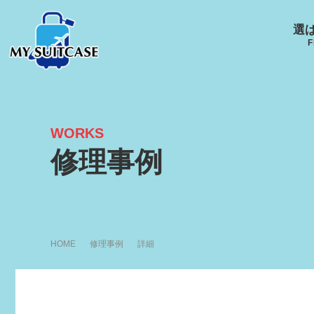
選
F
WORKS
サムソナイト
グローブ･トロッター
ルイ
修理事例
キャスター
Samsonite
GLOBE-TROTTER
LOUI
HOME
修理事例
詳細
アメリカンツーリスタ
エース
ー
ACE
R
AMERICANTOURISTER