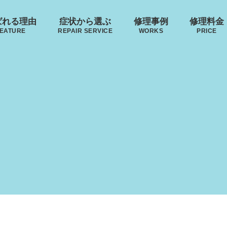
ばれる理由
症状から選ぶ
修理事例
修理料金
EATURE
REPAIR SERVICE
WORKS
PRICE
･ヴィトン
リモワ
トゥミ
ゼロハ
ボディーの
来店修理の流れ
ハンドルの
破損
S VUITTON
RIMOWA
TUMI
ZERO H
凹み･割れ等
故障
ローロー
無印良品
イノベーター
レジェ
AWROW
MUJI
INNOVATOR
LEAGE