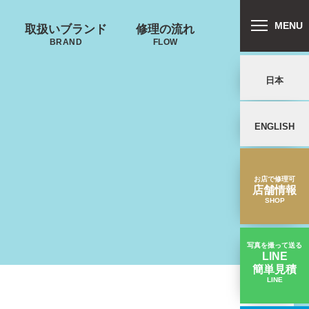
MENU
取扱いブランド
修理の流れ
BRAND
FLOW
日本
郵送修理の流れ
ENGLISH
リバートン
プロテカ
鍵･ファスナーの
キャスター・タ
ALLIBURTON
PROTECA
故障
イヤ
を交換したい
お店で修理可
店舗情報
SHOP
写真を撮って送る
LINE
簡単見積
ンドウォーカ
ノースフェイス
LINE
タイヤ周りのゴムがボロボロ｜TUMIスーツケース修理実績
ー
THE NORTH FACE
ND WALKER