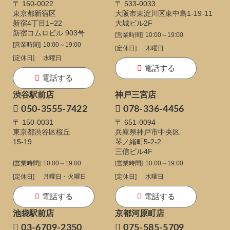
〒 160-0022
〒 533-0033
東京都新宿区
大阪市東淀川区東中島1-19-11
新宿4丁目1−22
大城ビル2F
新宿コムロビル 903号
[営業時間]
10:00～19:00
[営業時間]
10:00～19:00
[定休日]
木曜日
[定休日]
水曜日
電話する
電話する
渋谷駅前店
神戸三宮店
050-3555-7422
078-336-4456
〒 150-0031
〒 651-0094
東京都渋谷区桜丘
兵庫県神戸市中央区
15-19
琴ノ緒町5-2-2
三信ビル4F
[営業時間]
10:00～19:00
[営業時間]
10:00～19:00
[定休日]
月曜日・火曜日
[定休日]
水曜日
電話する
電話する
池袋駅前店
京都河原町店
03-6709-2350
075-585-5709