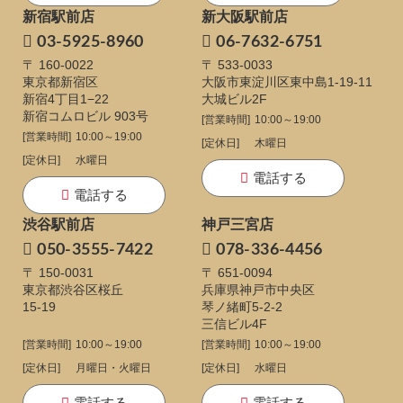
新宿駅前店
新大阪駅前店
03-5925-8960
06-7632-6751
〒 160-0022
〒 533-0033
東京都新宿区
大阪市東淀川区東中島1-19-11
新宿4丁目1−22
大城ビル2F
新宿コムロビル 903号
[営業時間]
10:00～19:00
[営業時間]
10:00～19:00
[定休日]
木曜日
[定休日]
水曜日
電話する
電話する
渋谷駅前店
神戸三宮店
050-3555-7422
078-336-4456
〒 150-0031
〒 651-0094
東京都渋谷区桜丘
兵庫県神戸市中央区
15-19
琴ノ緒町5-2-2
三信ビル4F
[営業時間]
10:00～19:00
[営業時間]
10:00～19:00
[定休日]
月曜日・火曜日
[定休日]
水曜日
電話する
電話する