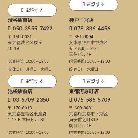
電話する
電話する
渋谷駅前店
神戸三宮店
050-3555-7422
078-336-4456
〒 150-0031
〒 651-0094
東京都渋谷区桜丘
兵庫県神戸市中央区
15-19
琴ノ緒町5-2-2
三信ビル4F
[営業時間]
10:00～19:00
[営業時間]
10:00～19:00
[定休日]
月曜日・火曜日
[定休日]
水曜日
電話する
電話する
池袋駅前店
京都河原町店
03-6709-2350
075-585-5709
〒 170-0013
〒 600-8031
東京都豊島区東池袋
京都府京都市下京区
1-17-5
本田ビル 3F
貞安前之町619
朝日ビル4F
[営業時間]
10:00～19:00
[営業時間]
10:00～19:00