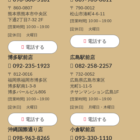
096-300-5181
089-903-8811
〒 860-0807
〒 790-0012
熊本県熊本市中央区
松山市湊町4-6-11
下通
2丁目7-32 2F
[営業時間]
10:00～19:00
[営業時間]
10:00～19:00
[定休日]
火曜日
[定休日]
火曜日
電話する
電話する
博多駅前店
広島駅前店
092-235-1923
082-258-2257
〒 812-0016
〒 732-0052
福岡県福岡市博多区
広島県広島市東区
博多駅南1-3-8
光町1-11-5
博多パールビル806
チサンマンション広島1F
[営業時間]
10:00～19:00
[営業時間]
10:00～19:00
[定休日]
火曜日
[定休日]
月曜日・木曜日
電話する
電話する
沖縄国際通り店
小倉駅前店
098-963-8265
093-330-1110