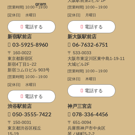
大阪駅前第2ビル 1F
[営業時間]
10:00～19:00
[営業時間]
10:00～19:00
[定休日]
水曜日
[定休日]
月曜日
電話する
電話する
新宿駅前店
新大阪駅前店
03-5925-8960
06-7632-6751
〒 160-0022
〒 533-0033
東京都新宿区
大阪市東淀川区東中島1-19-11
新宿4丁目1−22
大城ビル2F
新宿コムロビル 903号
[営業時間]
10:00～19:00
[営業時間]
10:00～19:00
[定休日]
木曜日
[定休日]
水曜日
電話する
電話する
渋谷駅前店
神戸三宮店
050-3555-7422
078-336-4456
〒 150-0031
〒 651-0094
東京都渋谷区桜丘
兵庫県神戸市中央区
15-19
琴ノ緒町5-2-2