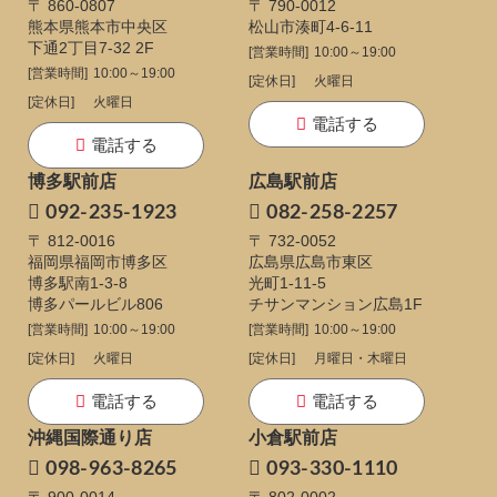
〒 860-0807
〒 790-0012
熊本県熊本市中央区
松山市湊町4-6-11
下通
2丁目7-32 2F
[営業時間]
10:00～19:00
[営業時間]
10:00～19:00
[定休日]
火曜日
[定休日]
火曜日
電話する
電話する
博多駅前店
広島駅前店
092-235-1923
082-258-2257
〒 812-0016
〒 732-0052
福岡県福岡市博多区
広島県広島市東区
博多駅南1-3-8
光町1-11-5
博多パールビル806
チサンマンション広島1F
[営業時間]
10:00～19:00
[営業時間]
10:00～19:00
[定休日]
火曜日
[定休日]
月曜日・木曜日
電話する
電話する
沖縄国際通り店
小倉駅前店
098-963-8265
093-330-1110
〒 900-0014
〒 802-0002