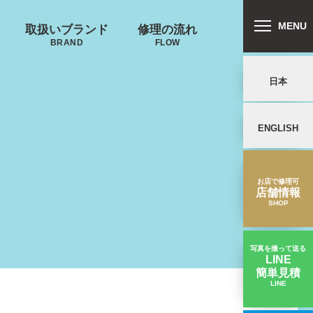
MENU
取扱いブランド
修理の流れ
BRAND
FLOW
日本
ENGLISH
リバートン
プロテカ
鍵･ファスナーの
キャスター・タ
ALLIBURTON
PROTECA
故障
イヤ
を交換したい
お店で修理可
店舗情報
SHOP
写真を撮って送る
LINE
簡単見積
ンドウォーカ
ノースフェイス
LINE
タイヤが擦り減った｜グリフィンランドスーツケース修理実績
ー
THE NORTH FACE
ND WALKER