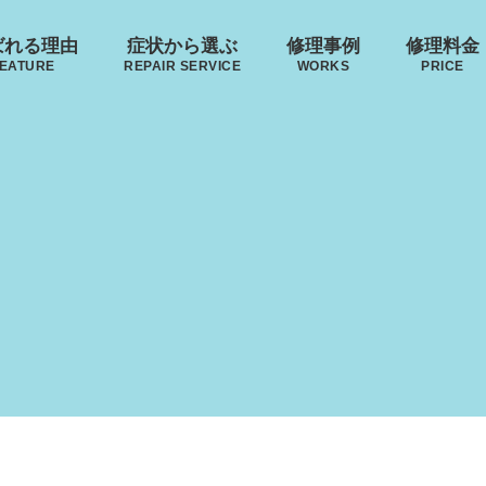
ばれる理由
症状から選ぶ
修理事例
修理料金
EATURE
REPAIR SERVICE
WORKS
PRICE
来店修理の流れ
･ヴィトン
リモワ
トゥミ
ゼロハ
ボディーの
ハンドルの
郵送修理の流れ
破損
S VUITTON
RIMOWA
TUMI
ZERO H
凹み･割れ等
故障
ローロー
無印良品
イノベーター
レジェ
AWROW
MUJI
INNOVATOR
LEAGE