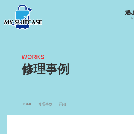
選
F
WORKS
サムソナイト
グローブ･トロッター
ルイ
修理事例
キャスター
Samsonite
GLOBE-TROTTER
LOUI
HOME
修理事例
詳細
アメリカンツーリスタ
エース
ー
ACE
R
AMERICANTOURISTER