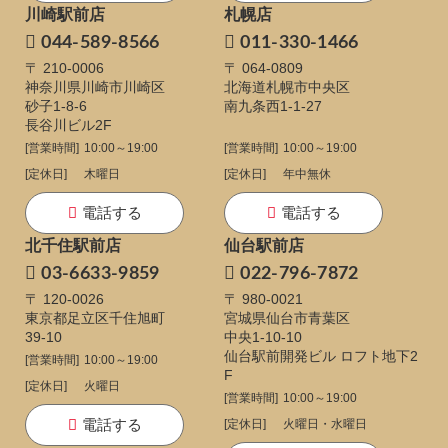
川崎駅前店
札幌店
044-589-8566
011-330-1466
〒 210-0006
〒 064-0809
神奈川県川崎市川崎区
北海道札幌市中央区
砂子1-8-6
南九条西1-1-27
長谷川ビル2F
[営業時間]
10:00～19:00
[営業時間]
10:00～19:00
[定休日]
木曜日
[定休日]
年中無休
電話する
電話する
北千住駅前店
仙台駅前店
03-6633-9859
022-796-7872
〒 120-0026
〒 980-0021
東京都足立区千住旭町
宮城県仙台市青葉区
39-10
中央1-10-10
仙台駅前開発ビル ロフト地下2
[営業時間]
10:00～19:00
F
[定休日]
火曜日
[営業時間]
10:00～19:00
電話する
[定休日]
火曜日・水曜日