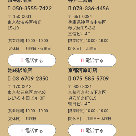
渋谷駅前店
神戸三宮店
050-3555-7422
078-336-4456
〒 150-0031
〒 651-0094
東京都渋谷区桜丘
兵庫県神戸市中央区
15-19
琴ノ緒町5-2-2
三信ビル4F
[営業時間]
10:00～19:00
[営業時間]
10:00～19:00
[定休日]
月曜日・火曜日
[定休日]
水曜日
電話する
電話する
池袋駅前店
京都河原町店
03-6709-2350
075-585-5709
〒 170-0013
〒 600-8031
東京都豊島区東池袋
京都府京都市下京区
1-17-5
本田ビル 3F
貞安前之町619
朝日ビル4F
[営業時間]
10:00～19:00
[営業時間]
10:00～19:00
[定休日]
月曜日
[定休日]
月曜日〜木曜日
電話する
電話する