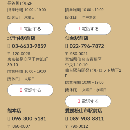
長谷川ビル2F
[営業時間]
10:00～19:00
[営業時間]
10:00～19:00
[定休日]
木曜日
[定休日]
年中無休
電話する
電話する
北千住駅前店
仙台駅前店
03-6633-9859
022-796-7872
〒 120-0026
〒 980-0021
東京都足立区千住旭町
宮城県仙台市青葉区
39-10
中央1-10-10
仙台駅前開発ビル ロフト地下2
[営業時間]
10:00～19:00
F
[定休日]
火曜日
[営業時間]
10:00～19:00
電話する
[定休日]
火曜日・水曜日
電話する
熊本店
愛媛松山市駅前店
096-300-5181
089-903-8811
〒 860-0807
〒 790-0012