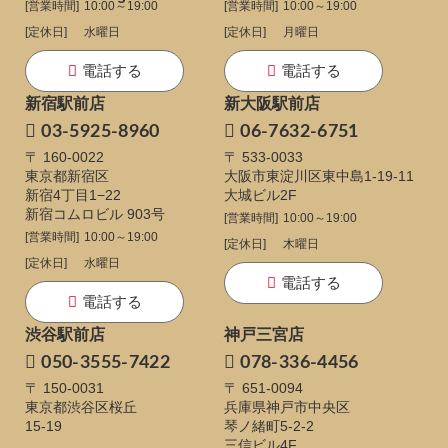
[営業時間]
10:00～19:00
[営業時間]
10:00～19:00
[定休日]
水曜日
[定休日]
月曜日
電話する
電話する
新宿駅前店
新大阪駅前店
03-5925-8960
06-7632-6751
〒 160-0022
〒 533-0033
東京都新宿区
大阪市東淀川区東中島1-19-11
新宿4丁目1−22
大城ビル2F
新宿コムロビル 903号
[営業時間]
10:00～19:00
[営業時間]
10:00～19:00
[定休日]
木曜日
[定休日]
水曜日
電話する
電話する
渋谷駅前店
神戸三宮店
050-3555-7422
078-336-4456
〒 150-0031
〒 651-0094
東京都渋谷区桜丘
兵庫県神戸市中央区
15-19
琴ノ緒町5-2-2
三信ビル4F